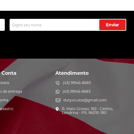
Enviar
 Conta
Atendimento
didos
(43) 99146-8683
o de entrega
(43) 99146-8683
senha
dutyoculos@gmail.com
cadastro
R. Mato Grosso, 182 - Centro,
Londrina - PR, 86010-180