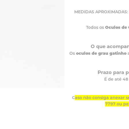
MEDIDAS APROXIMADAS: LEN
Todos os
Oculos de 
O que acompan
Os
oculos de grau gatinho
a
Prazo para 
É de até 4
C
aso não consiga anexar s
7797 ou pe