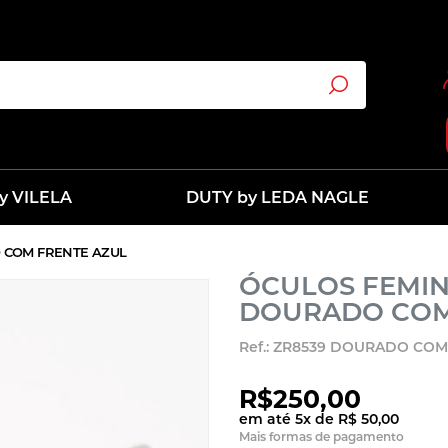
y VILELA
DUTY by LEDA NAGLE
 COM FRENTE AZUL
ÓCULOS FEMIN
DOURADO COM
Ref.: ZR8539 DOURADO COM
R$250,00
em até
5
x
de
R$ 50,00
Mais formas de pagamento