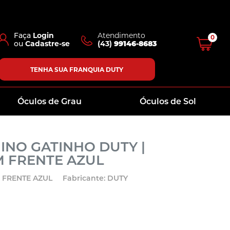
Faça
Login
Atendimento
0
ou
Cadastre-se
(43)
99146-8683
TENHA SUA FRANQUIA DUTY
Óculos de Grau
Óculos de Sol
INO GATINHO DUTY |
 FRENTE AZUL
 FRENTE AZUL
Fabricante: DUTY