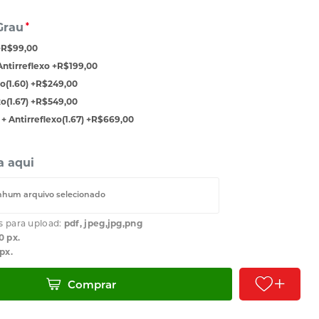
Grau
*
+
R$99,00
Antirreflexo
+
R$199,00
o(1.60)
+
R$249,00
o(1.67)
+
R$549,00
+ Antirreflexo(1.67)
+
R$669,00
a aqui
hum arquivo selecionado
s para upload:
pdf, jpeg,jpg,png
0 px.
px.
Comprar