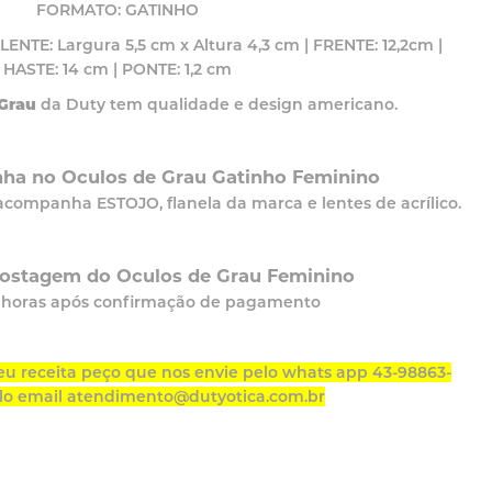
FORMATO: GATINHO
TE: Largura 5,5 cm x Altura 4,3 cm | FRENTE: 12,2cm |
HASTE: 14 cm | PONTE: 1,2 cm
Grau
da Duty tem qualidade e design americano.
ha no Oculos de Grau Gatinho Feminino
companha ESTOJO, flanela da marca e lentes de acrílico.
postagem do Oculos de Grau Feminino
8 horas após confirmação de pagamento
eu receita peço que nos envie pelo whats app 43-98863-
lo email atendimento@dutyotica.com.br