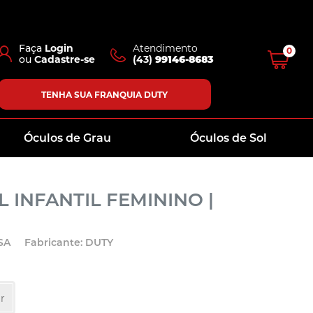
Faça
Login
Atendimento
0
ou
Cadastre-se
(43)
99146-8683
TENHA SUA FRANQUIA DUTY
Óculos de Grau
Óculos de Sol
 INFANTIL FEMININO |
SA
Fabricante: DUTY
r