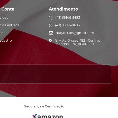
 Conta
Atendimento
didos
(43) 99146-8683
o de entrega
(43) 99146-8683
senha
dutyoculos@gmail.com
cadastro
R. Mato Grosso, 182 - Centro,
Londrina - PR, 86010-180
Segurança e Certificação