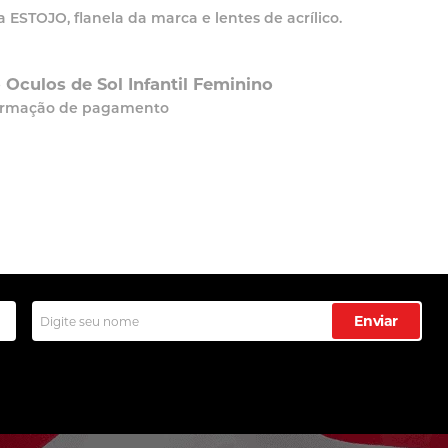
STOJO, flanela da marca e lentes de acrílico.
Oculos de Sol Infantil Feminino
nfirmação de pagamento
Enviar