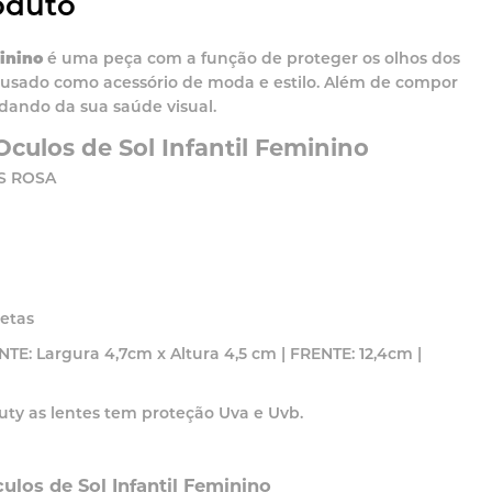
oduto
minino
é uma peça com a função de proteger os olhos dos
 usado como acessório de moda e estilo. Além de compor
idando da sua saúde visual.
 Oculos de Sol Infantil Feminino
S ROSA
etas
: Largura 4,7cm x Altura 4,5 cm | FRENTE: 12,4cm |
ty as lentes tem proteção Uva e Uvb.
los de Sol Infantil Feminino