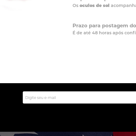
Os
oculos de sol
acompanha E
Prazo para postagem do 
É de até 48 horas após co