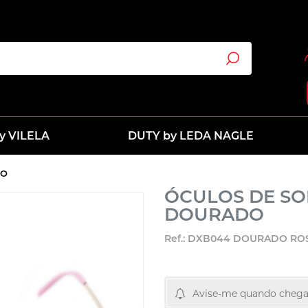
y VILELA
DUTY by LEDA NAGLE
DO
ÓCULOS DE SOL
DOURADO
Ref.: DXB044 DOURADO RO
Avise-me quando chega