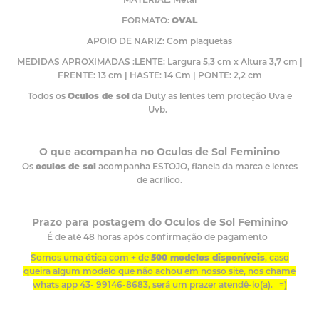
FORMATO:
OVAL
APOIO DE NARIZ: Com plaquetas
MEDIDAS APROXIMADAS :LENTE: Largura 5,3 cm x Altura 3,7 cm |
FRENTE: 13 cm | HASTE: 14 Cm | PONTE: 2,2 cm
Todos os
Oculos de sol
da Duty as lentes tem proteção Uva e
Uvb.
O que acompanha no Oculos de Sol Feminino
Os
oculos de sol
acompanha ESTOJO, flanela da marca e lentes
de acrílico.
Prazo para postagem do Oculos de Sol Feminino
É de até 48 horas após confirmação de pagamento
Somos uma ótica com + de
500 modelos disponíveis
, caso
queira algum modelo que não achou em nosso site, nos chame
whats app 43- 99146-8683, será um prazer atendê-lo(a). =)