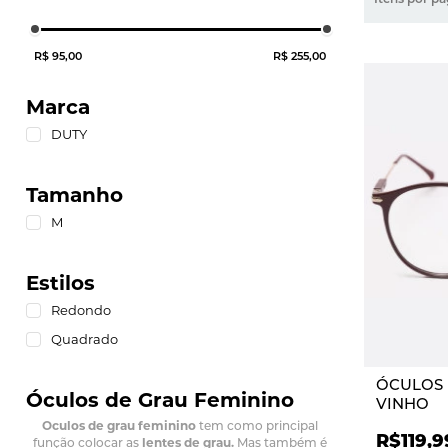
R$ 95,00
R$ 255,00
Marca
DUTY
Tamanho
M
Estilos
Redondo
Quadrado
ÓCULOS 
Óculos de Grau Feminino
VINHO
Oculos de grau feminino
tem como principal
R$119,9
função colocar as
lentes de grau.
Mas também é