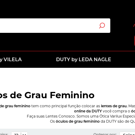
y VILELA
DUTY by LEDA NAGLE
os de Grau Feminino
de grau feminino
tem como principal função colocar as
lentes de grau.
Mas
online da DUTY
você compra o
óc
Faça suas Lentes Conosco. Somos uma Ótica Varilux Especiali
Os
óculos de grau feminino
da DUTY são de Qu
gina:
Ordenar por: