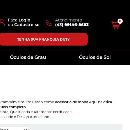
Faça
Login
Atendimento
0
ou
Cadastre-se
(43)
99146-8683
TENHA SUA FRANQUIA DUTY
Óculos de Grau
Óculos de Sol
 também é muito usado como
acessório de moda
.Aqui na
otica
ulos completo
.
sta, Qualificada e Altamente certificada.
alidade e Design Americano.