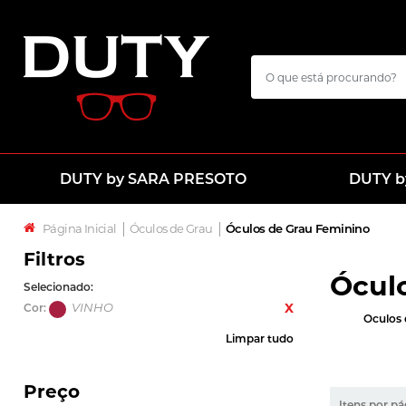
DUTY by SARA PRESOTO
DUTY b
Página Inicial
│
Óculos de Grau
│
Óculos de Grau Feminino
Filtros
Ócul
VINHO
Cor:
Oculos 
Limpar tudo
Preço
Itens por pá