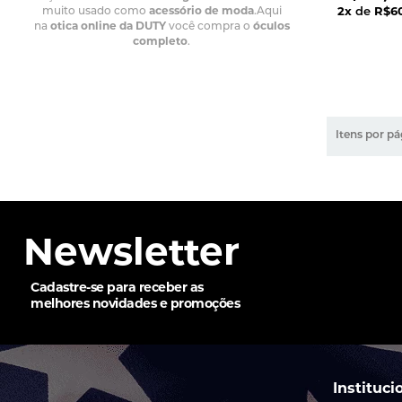
muito usado como
acessório de moda
.Aqui
2
x
de
R$6
na
otica online da DUTY
você compra o
óculos
completo
.
Itens por pá
Newsletter
Cadastre-se para receber as
melhores novidades e promoções
Instituci