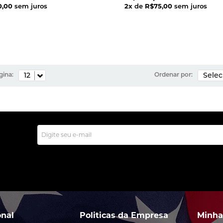
0,00
sem juros
2
x
de
R$75,00
sem juros
gina:
Ordenar por:
onal
Politicas da Empresa
Minha