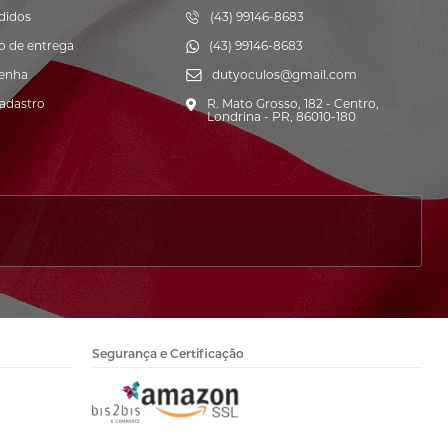
didos
(43) 99146-8683
o de entrega
(43) 99146-8683
senha
dutyoculos@gmail.com
cadastro
R. Mato Grosso, 182 - Centro,
Londrina - PR, 86010-180
Segurança e Certificação